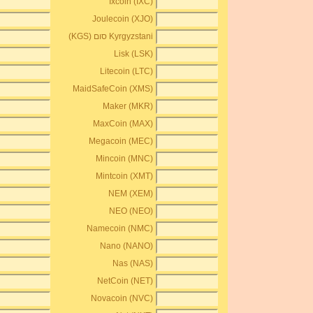
Ixcoin (IXC)
Joulecoin (XJO)
Kyrgyzstani סום (KGS)
Lisk (LSK)
Litecoin (LTC)
MaidSafeCoin (XMS)
Maker (MKR)
MaxCoin (MAX)
Megacoin (MEC)
Mincoin (MNC)
Mintcoin (XMT)
NEM (XEM)
NEO (NEO)
Namecoin (NMC)
Nano (NANO)
Nas (NAS)
NetCoin (NET)
Novacoin (NVC)