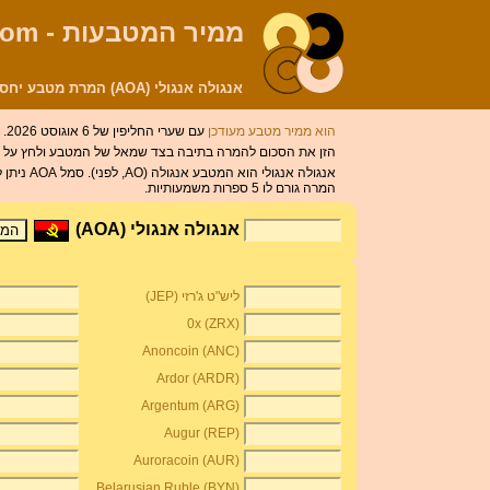
ממיר המטבעות - CoinMill.com
אנגולה אנגולי (AOA) המרת מטבע יחס המרה מחשבון
הוא ממיר מטבע מעודכן
עם שערי החליפין של 6 אוגוסט 2026.
הזן את הסכום להמרה בתיבה בצד שמאל של המטבע ולחץ על &quot;המר&quot; כפתור. כדי להציג אנגולה אנגולי ורק מטבע אחד אחר לחץ על מטבע א
המרה גורם לו 5 ספרות משמעותיות.
אנגולה אנגולי (AOA)
ליש"ט ג'רזי (JEP)
0x (ZRX)
Anoncoin (ANC)
Ardor (ARDR)
Argentum (ARG)
Augur (REP)
Auroracoin (AUR)
Belarusian Ruble (BYN)