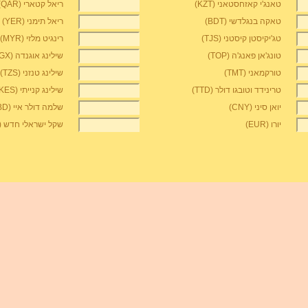
טאנג'י קאזחסטאני (KZT)
ריאל קטארי (QAR)
טאקה בנגלדשי (BDT)
ריאל תימני (YER)
טג'יקיסטן קיסטני (TJS)
רינגיט מלזי (MYR)
טונג'אן פאנג'ה (TOP)
שילינג אוגנדה (UGX)
טורקמאני (TMT)
שילינג טנזני (TZS)
טרינידד וטובגו דולר (TTD)
שילינג קנייתי (KES)
יואן סיני (CNY)
שלמה דולר איי (SBD)
יורו (EUR)
שקל ישראלי חדש (ILS)