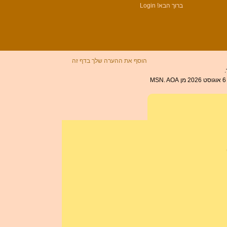
ברוך הבא!
Login
הוסף את ההערה שלך בדף זה
אנגולה אנגולי הוא המטבע אנגולה (AO, לפני). סמל AOA ניתן לכתוב Kz. אנגולה אנגולי מחולק 100 lwei. שער החליפין של אנגולה אנגולי עודכן לאחרונה ב 6 אוגוסט 2026 מן MSN. AOA