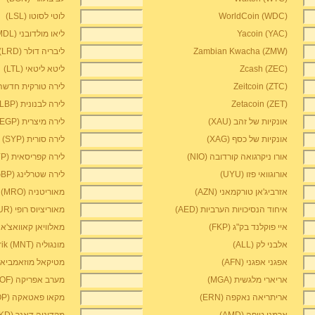
WorldCoin (WDC)
לוטי לסוטו (LSL)
Yacoin (YAC)
ליאו מולדובני (MDL)
Zambian Kwacha (ZMW)
ליבריה דולר (LRD)
Zcash (ZEC)
ליטא ליטאי (LTL)
Zeitcoin (ZTC)
לירה טורקית חדשה (RY
Zetacoin (ZET)
לירה לבנונית (LBP)
אונקיות של זהב (XAU)
לירה מיצרית (EGP)
אונקיות של כסף (XAG)
לירה סורית (SYP)
אורו ניקרגואה קורדובה (NIO)
לירה קפריסאית (CYP)
אורוגוואי פזו (UYU)
לירה שטרלינג (GBP)
אזרביג'אן טורקמאני (AZN)
מאוריטניה Ouguiya (MRO)
איחוד הנסיכויות הערביות (AED)
מאוריציוס רופי (MUR)
איי פוקלנד בק"ג (FKP)
מאלוויאן קאוואצ'אה (K
אלבני לק (ALL)
מונגוליה Tugrik (MNT)
אפגני אפגני (AFN)
מטיקאל מוזאמביאני ח
אריארי מלגשית (MGA)
מערב אפריקה CFA (XOF)
אריתריאה נאקפה (ERN)
מקאו פאטאקה (MOP)