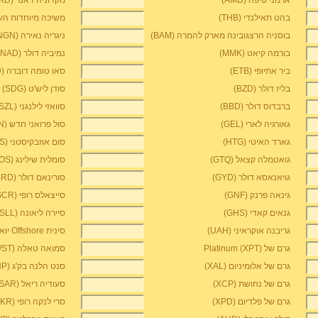
ארמני טיפה (AMD)
מקדוניה דאנר (MKD)
בהט תאילנדי (THB)
משיכה מיוחדות העכבר
בוסניה הרצגובינה מארק להמרה (BAM)
ניגריה נאירה (NGN)
בורמה קיאט (MMK)
נמיביה דולר (NAD)
ביר אתיופי (ETB)
סאו טומה דוברה (STD)
בליז דולר (BZD)
סודן ליש'ט (SDG)
ברבדוס דולר (BBD)
סוואזי לילנגני (SZL)
גאורגיה לארי (GEL)
סול פרואני חדש (PEN)
גארד האיטי (HTG)
סום אוזבקיסטני (UZS)
גואטמלה קצאל (GTQ)
סומלית שילינג (SOS)
גויאנאסא דולר (GYD)
סורינאם דולר (SRD)
גינאה פרנק (GNF)
סייצאלס רופי (SCR)
גנאים קאדי (GHS)
סיירה ליאונה Leonean (SLL)
גריבנה אוקראיני (UAH)
סינית Offshore יואן (CNH)
גרם של Platinum (XPT)
סמואה טאלה (WST)
גרם של אלומיניום (XAL)
סנט הלנה בק'ג (SHP)
גרם של נחושת (XCP)
סעודיה ריאל (SAR)
גרם של פלדיום (XPD)
סרי לנקה רופי (LKR)