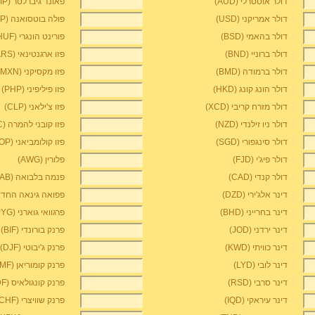
דולר אוסטרלי (AUD)
פאונד גיברלטר (GIP)
דולר אמריקני (USD)
פולה בוטסואנה (BWP)
דולר בהאמי (BSD)
פורינט הונגרי (HUF)
דולר ברוניי (BND)
פזו ארגנטינאי (ARS)
דולר ברמודה (BMD)
פזו מקסיקני (MXN)
דולר הונג קונג (HKD)
פזו פיליפיני (PHP)
דולר מזרח קריבי (XCD)
פזו צ'ילאני (CLP)
דולר ניו זילנדי (NZD)
פזו קובני להמרה (CUC)
דולר סינגפורי (SGD)
פזו קולומביאני (COP)
דולר פיג'י (FJD)
פלורין (AWG)
דולר קנדי (CAD)
פנמה בלבואה (PAB)
דינר אלג'ירי (DZD)
פפואה גינאה החדשה ק
דינר בחרייני (BHD)
פרגוואי גוארני (PYG)
דינר ירדני (JOD)
פרנק בורונדי (BIF)
דינר כוויתי (KWD)
פרנק ג'יבוטי (DJF)
דינר לובי (LYD)
פרנק קומוריאן (KMF)
דינר סרבי (RSD)
פרנק קונגולאיס (CDF)
דינר עיראקי (IQD)
פרנק שוויצרי (CHF)