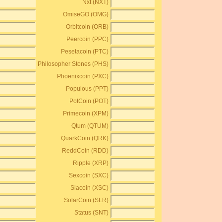
Nxt (NXT)
OmiseGO (OMG)
Orbitcoin (ORB)
Peercoin (PPC)
Pesetacoin (PTC)
Philosopher Stones (PHS)
Phoenixcoin (PXC)
Populous (PPT)
PotCoin (POT)
Primecoin (XPM)
Qtum (QTUM)
QuarkCoin (QRK)
ReddCoin (RDD)
Ripple (XRP)
Sexcoin (SXC)
Siacoin (XSC)
SolarCoin (SLR)
Status (SNT)