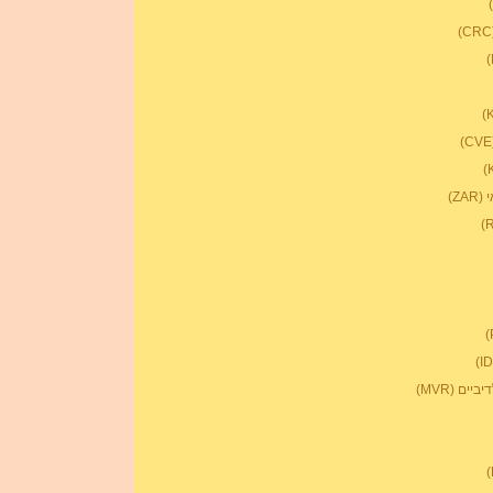
Z)
ים (MVR)