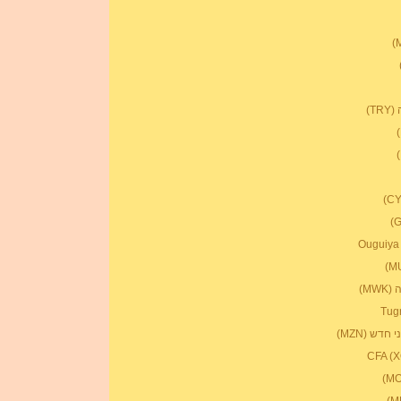
T)
MW)
דש (MZN)