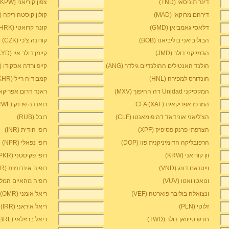
דינר תוניסאי (TND)
צפון קוריאני (KPW)
דירהם מרוקאי (MAD)
קולון קוסטה ריקה (CRC)
דלאסי גאמביאן (GMD)
קונה קרואטי (HRK)
הבוליביאני בוליביאנו (BOB)
קורונה צ'כי (CZK)
הג'מייקני דולר (JMD)
קיימן דולר איי (KYD)
הולנד האנטילים ההולנדיים גילדר (ANG)
קייפ ורדה אסקודו (CVE)
הונדורס למפירה (HNL)
קמבודיה רייל (KHR)
המקסיקני Unidad דה ההיפוך (MXV)
ראנד דרום אפריקאי (AR
המרכז אפריקאית CFA (XAF)
רואנדה פרנק (RWF)
הצ'ליאני אונידאד דה פומאנטו (CLF)
רובל (RUB)
הצרפתי פרנק פסיפיק (XPF)
רופי הודית (INR)
הרפובליקה הדומיניקנית פזו (DOP)
רופי נפאלי (NPR)
וון קוריאני (KRW)
רופי פקיסטני (PKR)
וייטנאם דונג (VND)
רופיה אינדונזית (IDR)
ונואטו ואטו (VUV)
רופיה מהאיים המלדיבי
ונצואלה בוליבר פוארטה (VEF)
ריאל אומני (OMR)
זלוטי (PLN)
ריאל איראני (IRR)
חדש טייוואן דולר (TWD)
ריאל ברזילאי (BRL)