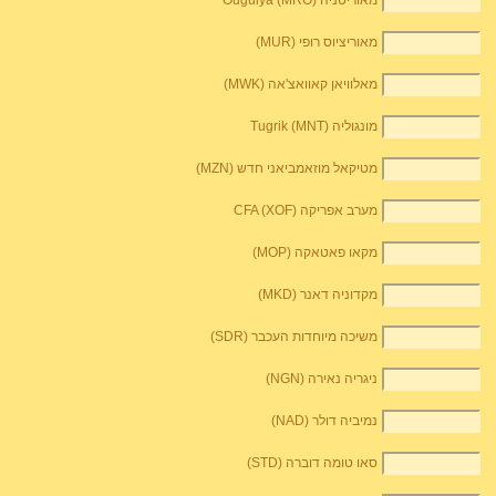
מאוריטניה Ouguiya (MRO)
מאוריציוס רופי (MUR)
מאלוויאן קאוואצ'אה (MWK)
מונגוליה Tugrik (MNT)
מטיקאל מוזאמביאני חדש (MZN)
מערב אפריקה CFA (XOF)
מקאו פאטאקה (MOP)
מקדוניה דאנר (MKD)
משיכה מיוחדות העכבר (SDR)
ניגריה נאירה (NGN)
נמיביה דולר (NAD)
סאו טומה דוברה (STD)