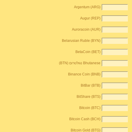
Argentum (ARG)
Augur (REP)
Auroracoin (AUR)
Belarusian Ruble (BYN)
BetaCoin (BET)
Bhutanese נגולטרום (BTN)
Binance Coin (BNB)
BitBar (BTB)
BitShare (BTS)
Bitcoin (BTC)
Bitcoin Cash (BCH)
Bitcoin Gold (BTG)