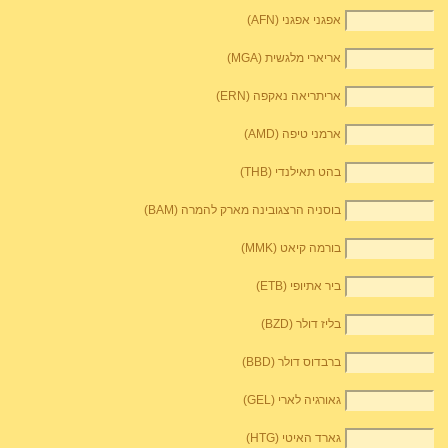
אפגני אפגני (AFN)
אריארי מלגשית (MGA)
אריתריאה נאקפה (ERN)
ארמני טיפה (AMD)
בהט תאילנדי (THB)
בוסניה הרצגובינה מארק להמרה (BAM)
בורמה קיאט (MMK)
ביר אתיופי (ETB)
בליז דולר (BZD)
ברבדוס דולר (BBD)
גאורגיה לארי (GEL)
גארד האיטי (HTG)