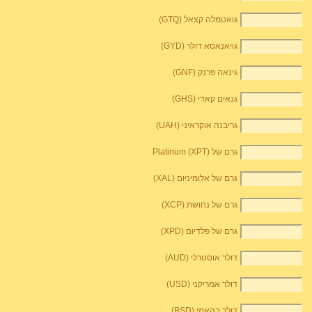
גואטמלה קצאל (GTQ)
גויאנאסא דולר (GYD)
גינאה פרנק (GNF)
גנאים קאדי (GHS)
גריבנה אוקראיני (UAH)
גרם של Platinum (XPT)
גרם של אלומיניום (XAL)
גרם של נחושת (XCP)
גרם של פלדיום (XPD)
דולר אוסטרלי (AUD)
דולר אמריקני (USD)
דולר בהאמי (BSD)