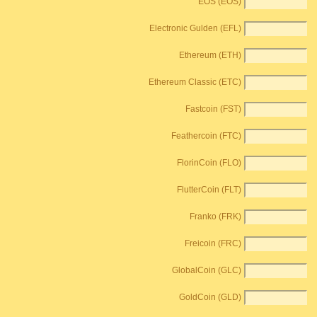
EOS (EOS)
Electronic Gulden (EFL)
Ethereum (ETH)
Ethereum Classic (ETC)
Fastcoin (FST)
Feathercoin (FTC)
FlorinCoin (FLO)
FlutterCoin (FLT)
Franko (FRK)
Freicoin (FRC)
GlobalCoin (GLC)
GoldCoin (GLD)