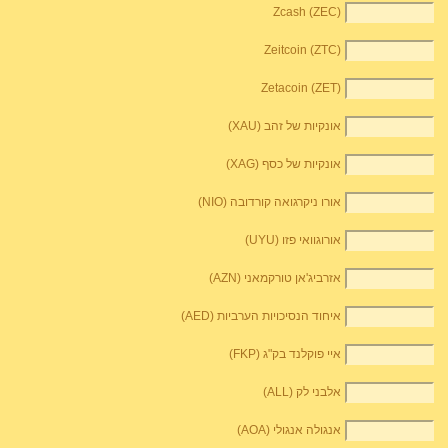
Zcash (ZEC)
Zeitcoin (ZTC)
Zetacoin (ZET)
אונקיות של זהב (XAU)
אונקיות של כסף (XAG)
אורו ניקרגואה קורדובה (NIO)
אורוגוואי פזו (UYU)
אזרביג'אן טורקמאני (AZN)
איחוד הנסיכויות הערביות (AED)
איי פוקלנד בק"ג (FKP)
אלבני לק (ALL)
אנגולה אנגולי (AOA)