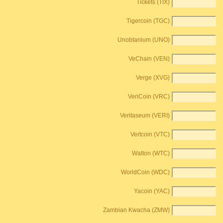
Tickets (TIX)
Tigercoin (TGC)
Unobtanium (UNO)
VeChain (VEN)
Verge (XVG)
VeriCoin (VRC)
Veritaseum (VERI)
Vertcoin (VTC)
Walton (WTC)
WorldCoin (WDC)
Yacoin (YAC)
Zambian Kwacha (ZMW)