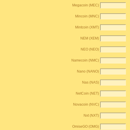
Megacoin (MEC)
Mincoin (MNC)
Mintcoin (XMT)
NEM (XEM)
NEO (NEO)
Namecoin (NMC)
Nano (NANO)
Nas (NAS)
NetCoin (NET)
Novacoin (NVC)
Nxt (NXT)
OmiseGO (OMG)