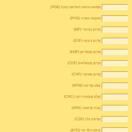
פפואה גינאה החדשה קינה (PGK)
פרגוואי גוארני (PYG)
פרנק בורונדי (BIF)
פרנק ג'יבוטי (DJF)
פרנק קומוריאן (KMF)
פרנק קונגולאיס (CDF)
פרנק שוויצרי (CHF)
צפון קוריאני (KPW)
קולון קוסטה ריקה (CRC)
קונה קרואטי (HRK)
קורונה צ'כי (CZK)
קיימן דולר איי (KYD)