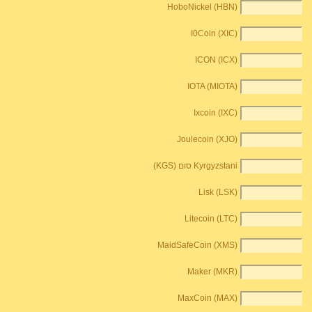
HoboNickel (HBN)
I0Coin (XIC)
ICON (ICX)
IOTA (MIOTA)
Ixcoin (IXC)
Joulecoin (XJO)
Kyrgyzstani סום (KGS)
Lisk (LSK)
Litecoin (LTC)
MaidSafeCoin (XMS)
Maker (MKR)
MaxCoin (MAX)