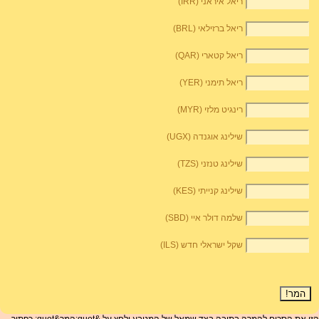
ריאל איראני (IRR)
ריאל ברזילאי (BRL)
ריאל קטארי (QAR)
ריאל תימני (YER)
רינגיט מלזי (MYR)
שילינג אוגנדה (UGX)
שילינג טנזני (TZS)
שילינג קנייתי (KES)
שלמה דולר איי (SBD)
שקל ישראלי חדש (ILS)