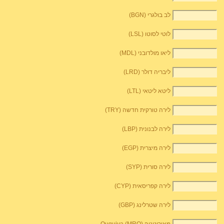
לב בולגרי (BGN)
לוטי לסוטו (LSL)
ליאו מולדובני (MDL)
ליבריה דולר (LRD)
ליטא ליטאי (LTL)
לירה טורקית חדשה (TRY)
לירה לבנונית (LBP)
לירה מיצרית (EGP)
לירה סורית (SYP)
לירה קפריסאית (CYP)
לירה שטרלינג (GBP)