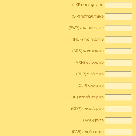
סרי לנקה רופי (LKR)
פאונד גיברלטר (GIP)
פולה בוטסואנה (BWP)
פורינט הונגרי (HUF)
פזו ארגנטינאי (ARS)
פזו מקסיקני (MXN)
פזו פיליפיני (PHP)
פזו צ'ילאני (CLP)
פזו קובני להמרה (CUC)
פזו קולומביאני (COP)
פלורין (AWG)
פנמה בלבואה (PAB)