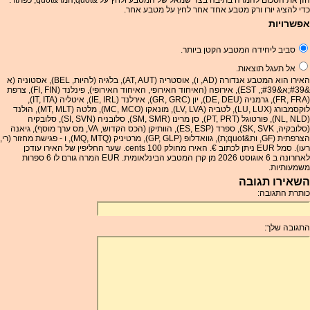
הזן את הסכום להמרה בתיבה בצד שמאל של המטבע ולחץ על &quot;המר&quot; כפתור.
כדי להציג יורו ורק מטבע אחד אחר לחץ על מטבע אחר.
אפשרויות
סביב ליחידה המטבע הקטן ביותר.
אל תעגל תוצאות.
האירו הוא המטבע אנדורה (AD, ו), אוסטריה (AT, AUT), בלגיה (להיות, BEL), אסטוניה (א
&#39;א&#39;, EST), אירופה (האיחוד האירופי, האיחוד האירופי), פינלנד (FI, FIN), צרפת
(FR, FRA), גרמניה (DE, DEU), יון (GR, GRC), אירלנד (IE, IRL), איטליה (IT, ITA),
לוקסמבורג (LU, LUX), לטביה (LV, LVA), מונאקו (MC, MCO), מלטה (MT, MLT), הולנד
(NL, NLD), פורטוגל (PT, PRT), סן מרינו (SM, SMR), סלובניה (SI, SVN), סלובקיה
(סלובקיה, SK, SVK), ספרד (ES, ESP), הוותיקן (הכס הקדוש, VA, מס ערך מוסף), גיאנה
הצרפתית (GF, ות&quot;ת), גוואדלופ (GP, GLP), מרטיניק (MQ, MTQ), ו - פגישת מחזור (רי,
רעו). סמל EUR ניתן לכתוב €. האירו מחולק 100 cents. שער החליפין של האירו עודכן
לאחרונה ב 6 אוגוסט 2026 מן קרן המטבע הבינלאומית. EUR המרה גורם לו 6 ספרות
משמעותיות.
השאירו תגובה
כותרת התגובה:
התגובה שלך: