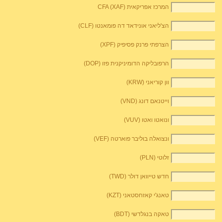
המרכז אפריקאית CFA (XAF)
הצ'ליאני אונידאד דה פומאנטו (CLF)
הצרפתי פרנק פסיפיק (XPF)
הרפובליקה הדומיניקנית פזו (DOP)
וון קוריאני (KRW)
וייטנאם דונג (VND)
ונואטו ואטו (VUV)
ונצואלה בוליבר פוארטה (VEF)
זלוטי (PLN)
חדש טייוואן דולר (TWD)
טאנג'י קאזחסטאני (KZT)
טאקה בנגלדשי (BDT)