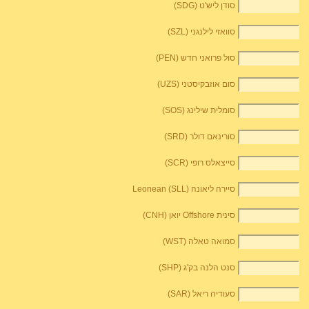
סודן ליש'ט (SDG)
סוואזי לילנגני (SZL)
סול פרואני חדש (PEN)
סום אוזבקיסטני (UZS)
סומלית שילינג (SOS)
סורינאם דולר (SRD)
סייצאלס רופי (SCR)
סיירה ליאונה Leonean (SLL)
סינית Offshore יואן (CNH)
סמואה טאלה (WST)
סנט הלנה בק'ג (SHP)
סעודיה ריאל (SAR)