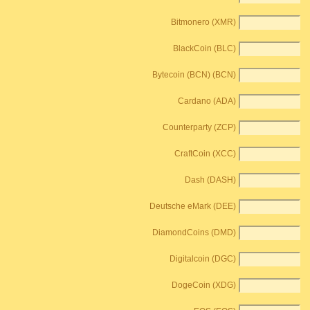
Bitmonero (XMR)
BlackCoin (BLC)
Bytecoin (BCN) (BCN)
Cardano (ADA)
Counterparty (ZCP)
CraftCoin (XCC)
Dash (DASH)
Deutsche eMark (DEE)
DiamondCoins (DMD)
Digitalcoin (DGC)
DogeCoin (XDG)