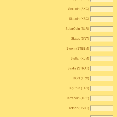
Sexcoin (SXC)
Siacoin (XSC)
SolarCoin (SLR)
Status (SNT)
Steem (STEEM)
Stellar (XLM)
Stratis (STRAT)
TRON (TRX)
TagCoin (TAG)
Terracoin (TRC)
Tether (USDT)