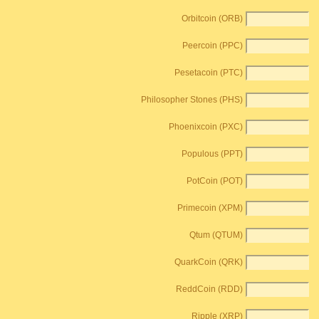
Orbitcoin (ORB)
Peercoin (PPC)
Pesetacoin (PTC)
Philosopher Stones (PHS)
Phoenixcoin (PXC)
Populous (PPT)
PotCoin (POT)
Primecoin (XPM)
Qtum (QTUM)
QuarkCoin (QRK)
ReddCoin (RDD)
Ripple (XRP)