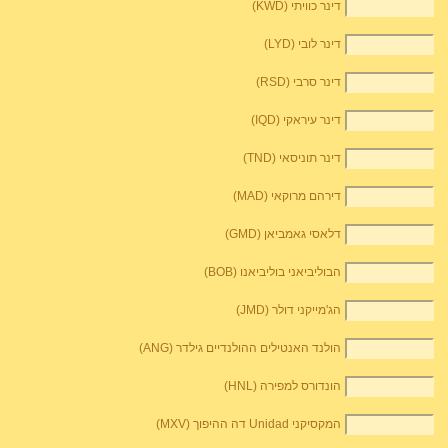
דינר כוויתי (KWD)
דינר לובי (LYD)
דינר סרבי (RSD)
דינר עיראקי (IQD)
דינר תוניסאי (TND)
דירהם מרוקאי (MAD)
דלאסי גאמביאן (GMD)
הבוליביאני בוליביאנו (BOB)
הג'מייקני דולר (JMD)
הולנד האנטילים ההולנדיים גילדר (ANG)
הונדורס למפירה (HNL)
המקסיקני Unidad דה ההיפוך (MXV)