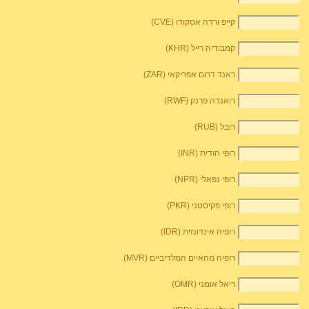
קייפ ורדה אסקודו (CVE)
קמבודיה רייל (KHR)
ראנד דרום אפריקאי (ZAR)
רואנדה פרנק (RWF)
רובל (RUB)
רופי הודית (INR)
רופי נפאלי (NPR)
רופי פקיסטני (PKR)
רופיה אינדונזית (IDR)
רופיה מהאיים המלדיביים (MVR)
ריאל אומני (OMR)