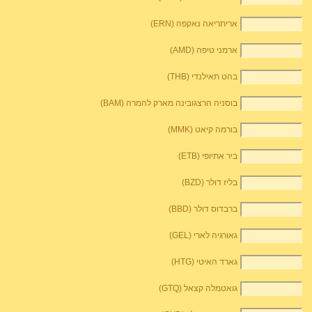
אריתריאה נאקפה (ERN)
ארמני טיפה (AMD)
בהט תאילנדי (THB)
בוסניה הרצגובינה מארק להמרה (BAM)
בורמה קיאט (MMK)
ביר אתיופי (ETB)
בליז דולר (BZD)
ברבדוס דולר (BBD)
גאורגיה לארי (GEL)
גארד האיטי (HTG)
גואטמלה קצאל (GTQ)