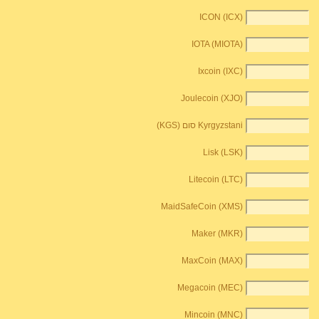
ICON (ICX)
IOTA (MIOTA)
Ixcoin (IXC)
Joulecoin (XJO)
Kyrgyzstani סום (KGS)
Lisk (LSK)
Litecoin (LTC)
MaidSafeCoin (XMS)
Maker (MKR)
MaxCoin (MAX)
Megacoin (MEC)
Mincoin (MNC)