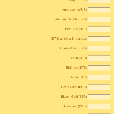
Augur (REP)
Auroracoin (AUR)
Belarusian Ruble (BYN)
BetaCoin (BET)
Bhutanese נגולטרום (BTN)
Binance Coin (BNB)
BitBar (BTB)
BitShare (BTS)
Bitcoin (BTC)
Bitcoin Cash (BCH)
Bitcoin Gold (BTG)
Bitmonero (XMR)