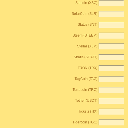
Siacoin (XSC)
SolarCoin (SLR)
Status (SNT)
Steem (STEEM)
Stellar (XLM)
Stratis (STRAT)
TRON (TRX)
TagCoin (TAG)
Terracoin (TRC)
Tether (USDT)
Tickets (TIX)
Tigercoin (TGC)