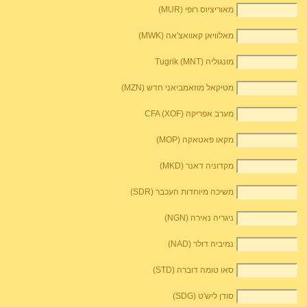
מאוריציוס רופי (MUR)
מאלוויאן קאוואצ'אה (MWK)
מונגוליה Tugrik (MNT)
מטיקאל מוזאמביאני חדש (MZN)
מערב אפריקה CFA (XOF)
מקאו פאטאקה (MOP)
מקדוניה דאנר (MKD)
משיכה מיוחדות העכבר (SDR)
ניגריה נאירה (NGN)
נמיביה דולר (NAD)
סאו טומה דוברה (STD)
סודן ליש'ט (SDG)