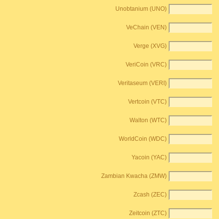
Unobtanium (UNO)
VeChain (VEN)
Verge (XVG)
VeriCoin (VRC)
Veritaseum (VERI)
Vertcoin (VTC)
Walton (WTC)
WorldCoin (WDC)
Yacoin (YAC)
Zambian Kwacha (ZMW)
Zcash (ZEC)
Zeitcoin (ZTC)