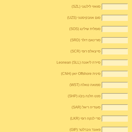
סוואזי לילנגני (SZL)
סום אוזבקיסטני (UZS)
סומלית שילינג (SOS)
סורינאם דולר (SRD)
סייצאלס רופי (SCR)
סיירה ליאונה Leonean (SLL)
סינית Offshore יואן (CNH)
סמואה טאלה (WST)
סנט הלנה בק'ג (SHP)
סעודיה ריאל (SAR)
סרי לנקה רופי (LKR)
פאונד גיברלטר (GIP)