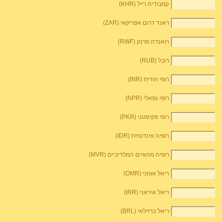
קמבודיה רייל (KHR)
ראנד דרום אפריקאי (ZAR)
רואנדה פרנק (RWF)
רובל (RUB)
רופי הודית (INR)
רופי נפאלי (NPR)
רופי פקיסטני (PKR)
רופיה אינדונזית (IDR)
רופיה מהאיים המלדיביים (MVR)
ריאל אומני (OMR)
ריאל איראני (IRR)
ריאל ברזילאי (BRL)