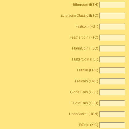
Ethereum (ETH)
Ethereum Classic (ETC)
Fastcoin (FST)
Feathercoin (FTC)
FlorinCoin (FLO)
FlutterCoin (FLT)
Franko (FRK)
Freicoin (FRC)
GlobalCoin (GLC)
GoldCoin (GLD)
HoboNickel (HBN)
I0Coin (XIC)