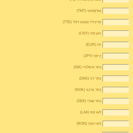
טורקמאני (TMT)
טרינידד וטובגו דולר (TTD)
יואן סיני (CNY)
יורו (EUR)
ין יפני (JPY)
כתר איסלנדי (ISK)
כתר דני (DKK)
כתר נורבגי (NOK)
כתר שוודי (SEK)
לאו קיפ (LAK)
לאו רומני (RON)