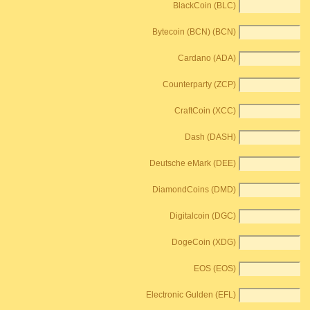
BlackCoin (BLC)
Bytecoin (BCN) (BCN)
Cardano (ADA)
Counterparty (ZCP)
CraftCoin (XCC)
Dash (DASH)
Deutsche eMark (DEE)
DiamondCoins (DMD)
Digitalcoin (DGC)
DogeCoin (XDG)
EOS (EOS)
Electronic Gulden (EFL)