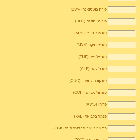
פולה בוטסואנה (BWP)
פורינט הונגרי (HUF)
פזו ארגנטינאי (ARS)
פזו מקסיקני (MXN)
פזו פיליפיני (PHP)
פזו צ'ילאני (CLP)
פזו קובני להמרה (CUC)
פזו קולומביאני (COP)
פלורין (AWG)
פנמה בלבואה (PAB)
פפואה גינאה החדשה קינה (PGK)