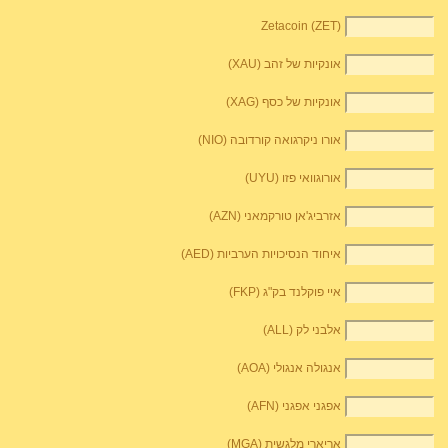
Zetacoin (ZET)
אונקיות של זהב (XAU)
אונקיות של כסף (XAG)
אורו ניקרגואה קורדובה (NIO)
אורוגוואי פזו (UYU)
אזרביג'אן טורקמאני (AZN)
איחוד הנסיכויות הערביות (AED)
איי פוקלנד בק"ג (FKP)
אלבני לק (ALL)
אנגולה אנגולי (AOA)
אפגני אפגני (AFN)
אריארי מלגשית (MGA)