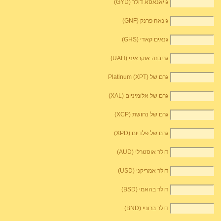
גויאנאסא דולר (GYD)
גינאה פרנק (GNF)
גנאים קאדי (GHS)
גריבנה אוקראיני (UAH)
גרם של Platinum (XPT)
גרם של אלומיניום (XAL)
גרם של נחושת (XCP)
גרם של פלדיום (XPD)
דולר אוסטרלי (AUD)
דולר אמריקני (USD)
דולר בהאמי (BSD)
דולר ברוניי (BND)