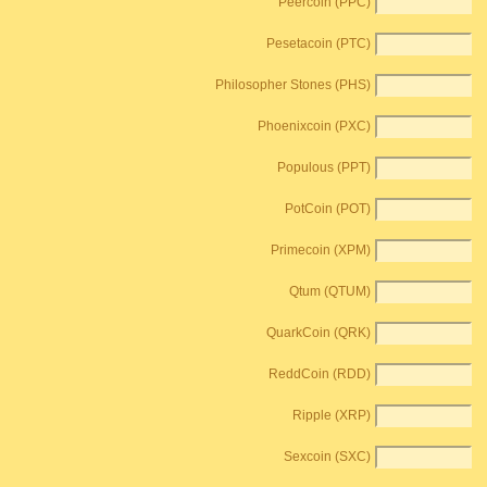
Peercoin (PPC)
Pesetacoin (PTC)
Philosopher Stones (PHS)
Phoenixcoin (PXC)
Populous (PPT)
PotCoin (POT)
Primecoin (XPM)
Qtum (QTUM)
QuarkCoin (QRK)
ReddCoin (RDD)
Ripple (XRP)
Sexcoin (SXC)