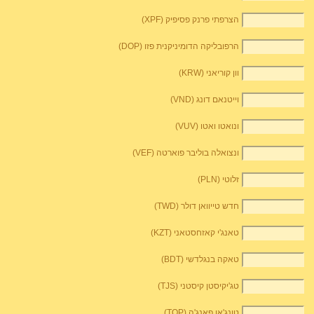
הצרפתי פרנק פסיפיק (XPF)
הרפובליקה הדומיניקנית פזו (DOP)
וון קוריאני (KRW)
וייטנאם דונג (VND)
ונואטו ואטו (VUV)
ונצואלה בוליבר פוארטה (VEF)
זלוטי (PLN)
חדש טייוואן דולר (TWD)
טאנג'י קאזחסטאני (KZT)
טאקה בנגלדשי (BDT)
טג'יקיסטן קיסטני (TJS)
טונג'אן פאנג'ה (TOP)