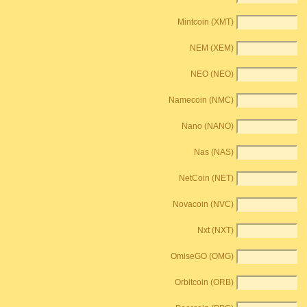
Mintcoin (XMT)
NEM (XEM)
NEO (NEO)
Namecoin (NMC)
Nano (NANO)
Nas (NAS)
NetCoin (NET)
Novacoin (NVC)
Nxt (NXT)
OmiseGO (OMG)
Orbitcoin (ORB)