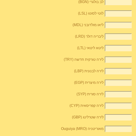
לב בולגרי (BGN)
לוטי לסוטו (LSL)
ליאו מולדובני (MDL)
ליבריה דולר (LRD)
ליטא ליטאי (LTL)
לירה טורקית חדשה (TRY)
לירה לבנונית (LBP)
לירה מיצרית (EGP)
לירה סורית (SYP)
לירה קפריסאית (CYP)
לירה שטרלינג (GBP)
מאוריטניה Ouguiya (MRO)