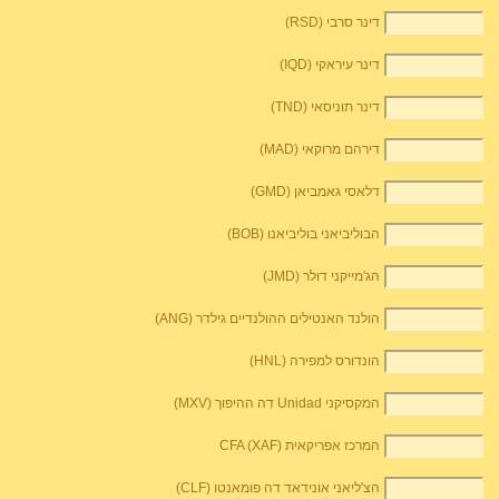
דינר סרבי (RSD)
דינר עיראקי (IQD)
דינר תוניסאי (TND)
דירהם מרוקאי (MAD)
דלאסי גאמביאן (GMD)
הבוליביאני בוליביאנו (BOB)
הג'מייקני דולר (JMD)
הולנד האנטילים ההולנדיים גילדר (ANG)
הונדורס למפירה (HNL)
המקסיקני Unidad דה ההיפוך (MXV)
המרכז אפריקאית CFA (XAF)
הצ'ליאני אונידאד דה פומאנטו (CLF)