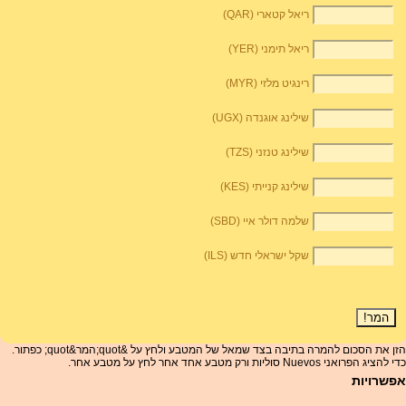
ריאל קטארי (QAR)
ריאל תימני (YER)
רינגיט מלזי (MYR)
שילינג אוגנדה (UGX)
שילינג טנזני (TZS)
שילינג קנייתי (KES)
שלמה דולר איי (SBD)
שקל ישראלי חדש (ILS)
הזן את הסכום להמרה בתיבה בצד שמאל של המטבע ולחץ על &quot;המר&quot; כפתור.
כדי להציג הפרואני Nuevos סוליות ורק מטבע אחד אחר לחץ על מטבע אחר.
אפשרויות