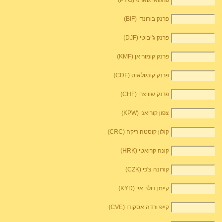
פרגוואי גוארני (PYG)
פרנק בורונדי (BIF)
פרנק ג'יבוטי (DJF)
פרנק קומוריאן (KMF)
פרנק קונגולאיס (CDF)
פרנק שוויצרי (CHF)
צפון קוריאני (KPW)
קולון קוסטה ריקה (CRC)
קונה קרואטי (HRK)
קורונה צ'כי (CZK)
קיימן דולר איי (KYD)
קייפ ורדה אסקודו (CVE)