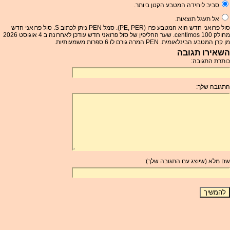
סביב ליחידה המטבע הקטן ביותר.
אל תעגל תוצאות.
סול פרואני חדש הוא המטבע פרו (PE, PER). סמל PEN ניתן לכתוב S. סול פרואני חדש
מחולק 100 centimos. שער החליפין של סול פרואני חדש עודכן לאחרונה ב 4 אוגוסט 2026
מן קרן המטבע הבינלאומית. PEN המרה גורם לו 6 ספרות משמעותיות.
השאירו תגובה
כותרת התגובה:
התגובה שלך:
שם מלא (שיוצג עם התגובה שלך):