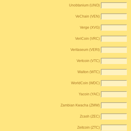
Unobtanium (UNO)
VeChain (VEN)
Verge (XVG)
VeriCoin (VRC)
Veritaseum (VERI)
Vertcoin (VTC)
Walton (WTC)
WorldCoin (WDC)
Yacoin (YAC)
Zambian Kwacha (ZMW)
Zcash (ZEC)
Zeitcoin (ZTC)