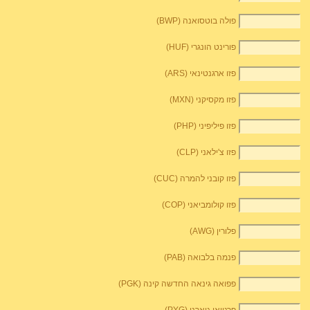
פולה בוטסואנה (BWP)
פורינט הונגרי (HUF)
פזו ארגנטינאי (ARS)
פזו מקסיקני (MXN)
פזו פיליפיני (PHP)
פזו צ'ילאני (CLP)
פזו קובני להמרה (CUC)
פזו קולומביאני (COP)
פלורין (AWG)
פנמה בלבואה (PAB)
פפואה גינאה החדשה קינה (PGK)