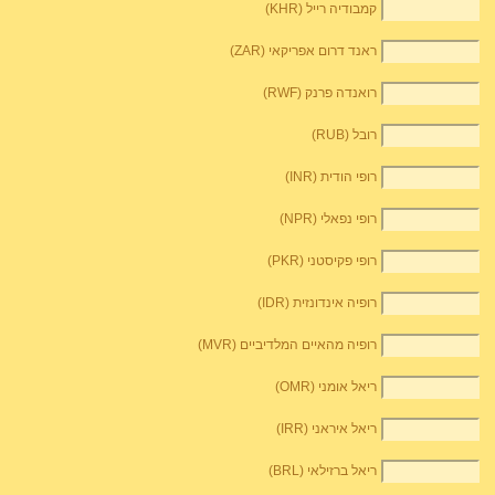
קמבודיה רייל (KHR)
ראנד דרום אפריקאי (ZAR)
רואנדה פרנק (RWF)
רובל (RUB)
רופי הודית (INR)
רופי נפאלי (NPR)
רופי פקיסטני (PKR)
רופיה אינדונזית (IDR)
רופיה מהאיים המלדיביים (MVR)
ריאל אומני (OMR)
ריאל איראני (IRR)
ריאל ברזילאי (BRL)