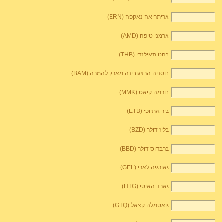
אריתריאה נאקפה (ERN)
ארמני טיפה (AMD)
בהט תאילנדי (THB)
בוסניה הרצגובינה מארק להמרה (BAM)
בורמה קיאט (MMK)
ביר אתיופי (ETB)
בליז דולר (BZD)
ברבדוס דולר (BBD)
גאורגיה לארי (GEL)
גארד האיטי (HTG)
גואטמלה קצאל (GTQ)