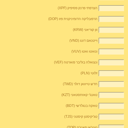
הצרפתי פרנק פסיפיק (XPF)
הרפובליקה הדומיניקנית פזו (DOP)
וון קוריאני (KRW)
וייטנאם דונג (VND)
ונואטו ואטו (VUV)
ונצואלה בוליבר פוארטה (VEF)
זלוטי (PLN)
חדש טייוואן דולר (TWD)
טאנג'י קאזחסטאני (KZT)
טאקה בנגלדשי (BDT)
טג'יקיסטן קיסטני (TJS)
טונג'אן פאנג'ה (TOP)