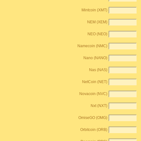
Mintcoin (XMT)
NEM (XEM)
NEO (NEO)
Namecoin (NMC)
Nano (NANO)
Nas (NAS)
NetCoin (NET)
Novacoin (NVC)
Nxt (NXT)
OmiseGO (OMG)
Orbitcoin (ORB)