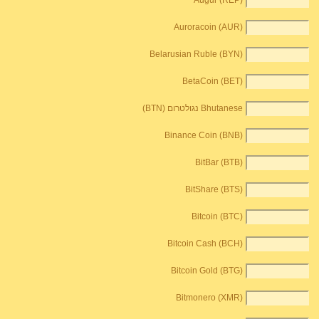
Augur (REP)
Auroracoin (AUR)
Belarusian Ruble (BYN)
BetaCoin (BET)
Bhutanese נגולטרום (BTN)
Binance Coin (BNB)
BitBar (BTB)
BitShare (BTS)
Bitcoin (BTC)
Bitcoin Cash (BCH)
Bitcoin Gold (BTG)
Bitmonero (XMR)