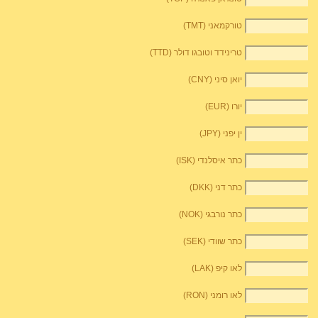
טורקמאני (TMT)
טרינידד וטובגו דולר (TTD)
יואן סיני (CNY)
יורו (EUR)
ין יפני (JPY)
כתר איסלנדי (ISK)
כתר דני (DKK)
כתר נורבגי (NOK)
כתר שוודי (SEK)
לאו קיפ (LAK)
לאו רומני (RON)