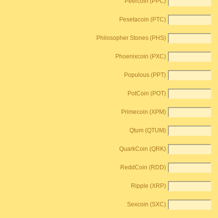
Peercoin (PPC)
Pesetacoin (PTC)
Philosopher Stones (PHS)
Phoenixcoin (PXC)
Populous (PPT)
PotCoin (POT)
Primecoin (XPM)
Qtum (QTUM)
QuarkCoin (QRK)
ReddCoin (RDD)
Ripple (XRP)
Sexcoin (SXC)