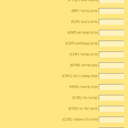
פרגוואי גוארני (PYG)
פרנק בורונדי (BIF)
פרנק ג'יבוטי (DJF)
פרנק קומוריאן (KMF)
פרנק קונגולאיס (CDF)
פרנק שוויצרי (CHF)
צפון קוריאני (KPW)
קולון קוסטה ריקה (CRC)
קונה קרואטי (HRK)
קורונה צ'כי (CZK)
קיימן דולר איי (KYD)
קייפ ורדה אסקודו (CVE)