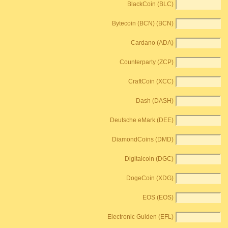
BlackCoin (BLC)
Bytecoin (BCN) (BCN)
Cardano (ADA)
Counterparty (ZCP)
CraftCoin (XCC)
Dash (DASH)
Deutsche eMark (DEE)
DiamondCoins (DMD)
Digitalcoin (DGC)
DogeCoin (XDG)
EOS (EOS)
Electronic Gulden (EFL)