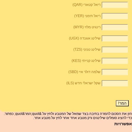
ריאל קטארי (QAR)
ריאל תימני (YER)
רינגיט מלזי (MYR)
שילינג אוגנדה (UGX)
שילינג טנזני (TZS)
שילינג קנייתי (KES)
שלמה דולר איי (SBD)
שקל ישראלי חדש (ILS)
הזן את הסכום להמרה בתיבה בצד שמאל של המטבע ולחץ על &quot;המר&quot; כפתור.
כדי להציג סומלים שילינגים ורק מטבע אחד אחר לחץ על מטבע אחר.
אפשרויות