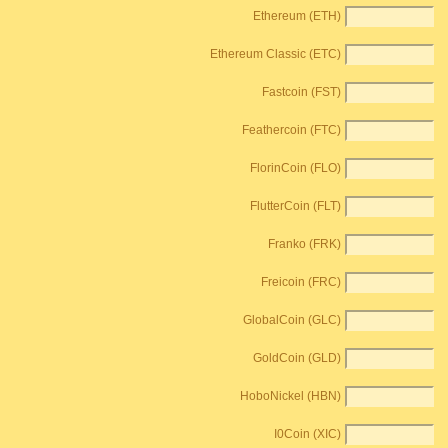
Ethereum (ETH)
Ethereum Classic (ETC)
Fastcoin (FST)
Feathercoin (FTC)
FlorinCoin (FLO)
FlutterCoin (FLT)
Franko (FRK)
Freicoin (FRC)
GlobalCoin (GLC)
GoldCoin (GLD)
HoboNickel (HBN)
I0Coin (XIC)