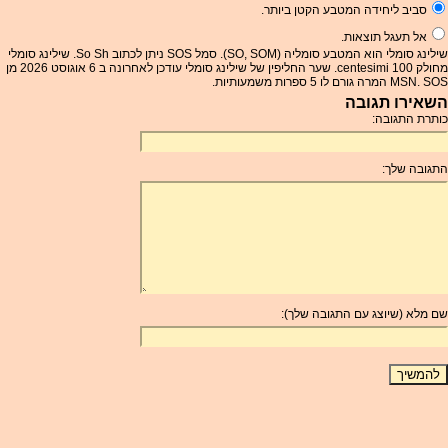
סביב ליחידה המטבע הקטן ביותר.
אל תעגל תוצאות.
שילינג סומלי הוא המטבע סומליה (SO, SOM). סמל SOS ניתן לכתוב So Sh. שילינג סומלי
מחולק 100 centesimi. שער החליפין של שילינג סומלי עודכן לאחרונה ב 6 אוגוסט 2026 מן
MSN. SOS המרה גורם לו 5 ספרות משמעותיות.
השאירו תגובה
כותרת התגובה:
התגובה שלך:
שם מלא (שיוצג עם התגובה שלך):