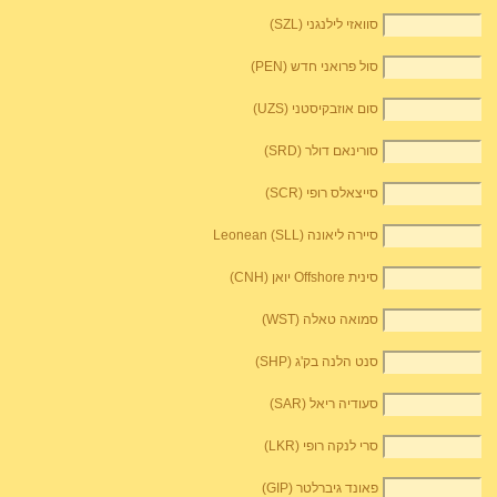
סוואזי לילנגני (SZL)
סול פרואני חדש (PEN)
סום אוזבקיסטני (UZS)
סורינאם דולר (SRD)
סייצאלס רופי (SCR)
סיירה ליאונה Leonean (SLL)
סינית Offshore יואן (CNH)
סמואה טאלה (WST)
סנט הלנה בק'ג (SHP)
סעודיה ריאל (SAR)
סרי לנקה רופי (LKR)
פאונד גיברלטר (GIP)