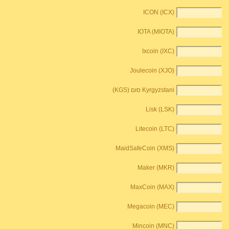
ICON (ICX)
IOTA (MIOTA)
Ixcoin (IXC)
Joulecoin (XJO)
Kyrgyzstani סום (KGS)
Lisk (LSK)
Litecoin (LTC)
MaidSafeCoin (XMS)
Maker (MKR)
MaxCoin (MAX)
Megacoin (MEC)
Mincoin (MNC)