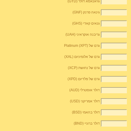
גויאנאסא דולר (GYD)
גינאה פרנק (GNF)
גנאים קאדי (GHS)
גריבנה אוקראיני (UAH)
גרם של Platinum (XPT)
גרם של אלומיניום (XAL)
גרם של נחושת (XCP)
גרם של פלדיום (XPD)
דולר אוסטרלי (AUD)
דולר אמריקני (USD)
דולר בהאמי (BSD)
דולר ברוניי (BND)