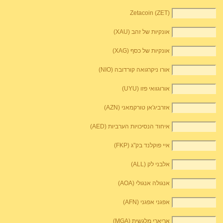
Zetacoin (ZET)
אונקיות של זהב (XAU)
אונקיות של כסף (XAG)
אורו ניקרגואה קורדובה (NIO)
אורוגוואי פזו (UYU)
אזרביג'אן טורקמאני (AZN)
איחוד הנסיכויות הערביות (AED)
איי פוקלנד בק"ג (FKP)
אלבני לק (ALL)
אנגולה אנגולי (AOA)
אפגני אפגני (AFN)
אריארי מלגשית (MGA)