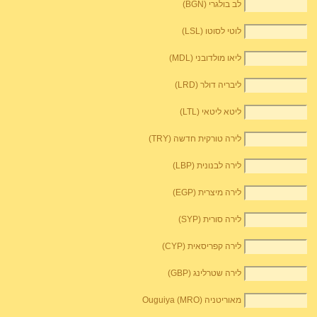
לב בולגרי (BGN)
לוטי לסוטו (LSL)
ליאו מולדובני (MDL)
ליבריה דולר (LRD)
ליטא ליטאי (LTL)
לירה טורקית חדשה (TRY)
לירה לבנונית (LBP)
לירה מיצרית (EGP)
לירה סורית (SYP)
לירה קפריסאית (CYP)
לירה שטרלינג (GBP)
מאוריטניה Ouguiya (MRO)