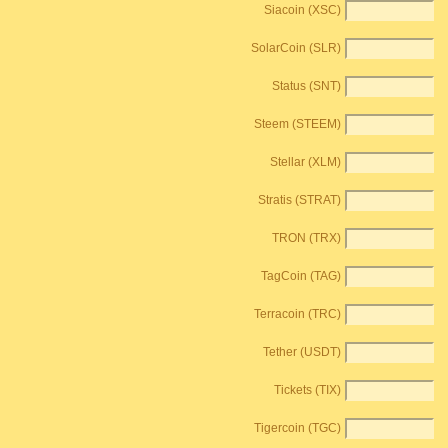
Siacoin (XSC)
SolarCoin (SLR)
Status (SNT)
Steem (STEEM)
Stellar (XLM)
Stratis (STRAT)
TRON (TRX)
TagCoin (TAG)
Terracoin (TRC)
Tether (USDT)
Tickets (TIX)
Tigercoin (TGC)