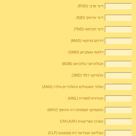
דינר סרבי (RSD)
דינר עיראקי (IQD)
דינר תוניסאי (TND)
דירהם מרוקאי (MAD)
דלאסי גאמביאן (GMD)
הבוליביאני בוליביאנו (BOB)
הג'מייקני דולר (JMD)
הולנד האנטילים ההולנדיים גילדר (ANG)
הונדורס למפירה (HNL)
המקסיקני Unidad דה ההיפוך (MXV)
המרכז אפריקאית CFA (XAF)
הצ'ליאני אונידאד דה פומאנטו (CLF)