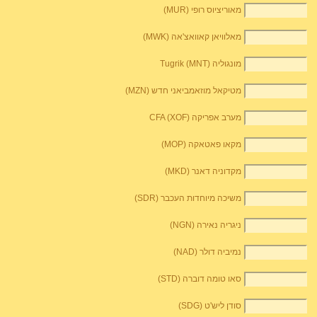
מאוריציוס רופי (MUR)
מאלוויאן קאוואצ'אה (MWK)
מונגוליה Tugrik (MNT)
מטיקאל מוזאמביאני חדש (MZN)
מערב אפריקה CFA (XOF)
מקאו פאטאקה (MOP)
מקדוניה דאנר (MKD)
משיכה מיוחדות העכבר (SDR)
ניגריה נאירה (NGN)
נמיביה דולר (NAD)
סאו טומה דוברה (STD)
סודן ליש'ט (SDG)